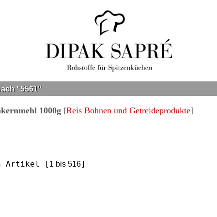
ach "5561"
kernmehl 1000g
[
Reis Bohnen und Getreideprodukte
]
n Artikel [
]
1 bis 516